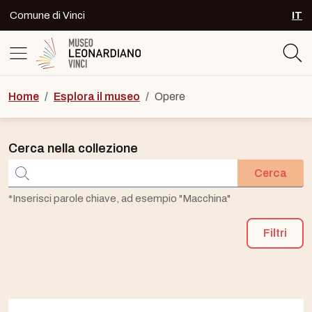
Skip to content
Comune di Vinci
IT
SEL
Logo del Museo Leonardiano di Vinc
Home
/
Esplora il museo
/
Opere
Cerca nella collezione
Cerca
*Inserisci parole chiave, ad esempio "Macchina"
Filtri