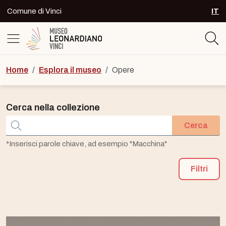
Skip to content
Comune di Vinci
IT
SEL
Logo del Museo Leonardiano di Vinc
Home
/
Esplora il museo
/
Opere
Cerca nella collezione
Cerca
*Inserisci parole chiave, ad esempio "Macchina"
Filtri