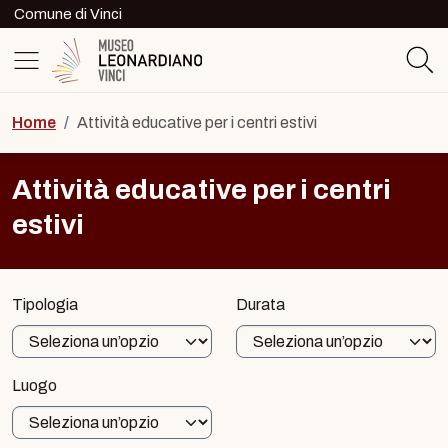
Skip to content
Comune di Vinci
Logo del Museo Leonardiano di Vinc
Home
/
Attività educative per i centri estivi
Attività educative per i centri
estivi
Tipologia
Durata
Luogo