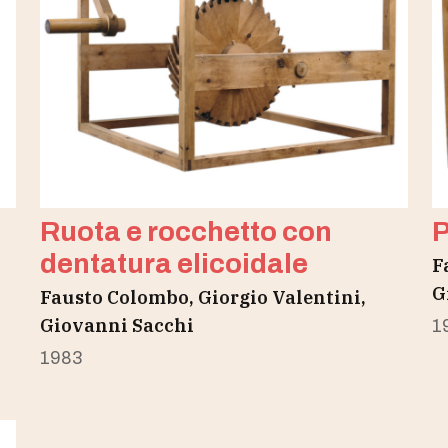
Ruota e rocchetto con
P
dentatura elicoidale
F
G
Fausto Colombo, Giorgio Valentini,
Giovanni Sacchi
1
1983