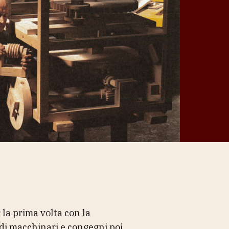
 la prima volta con la
 di macchinari e congegni poi