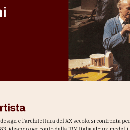
i
rtista
 design e l’architettura del XX secolo, si confronta per
3, ideando per conto della IBM Italia alcuni modelli