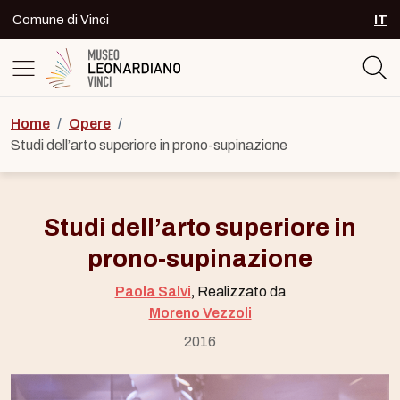
Skip to content
Comune di Vinci
IT
SEL
Logo del Museo Leonardiano di Vinc
Home
/
Opere
/
Studi dell’arto superiore in prono-supinazione
Studi dell’arto superiore in
prono-supinazione
Paola Salvi
,
Realizzato da
Moreno Vezzoli
2016