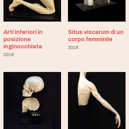
Arti inferiori in
Situs viscerum di un
posizione
corpo femminile
inginocchiata
2016
2016