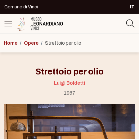
Skip to content
Comune di Vinci
IT
SEL
Logo del Museo Leonardiano di Vinc
Home
/
Opere
/
Strettoio per olio
Strettoio per olio
Luigi Boldetti
1967