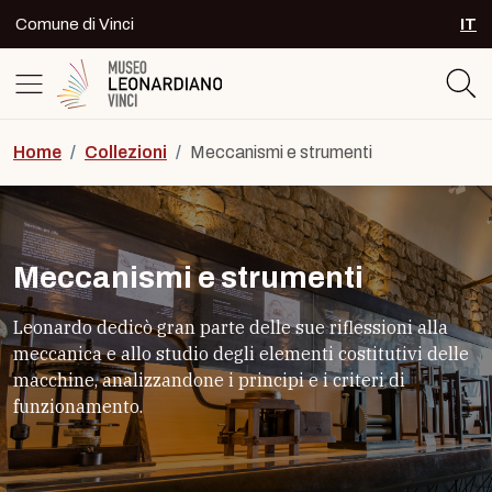
Skip to content
Comune di Vinci
IT
SEL
Logo del Museo Leonardiano di Vinc
Home
/
Collezioni
/
Meccanismi e strumenti
Meccanismi e strumenti
Leonardo dedicò gran parte delle sue riflessioni alla
meccanica e allo studio degli elementi costitutivi delle
macchine, analizzandone i principi e i criteri di
funzionamento.