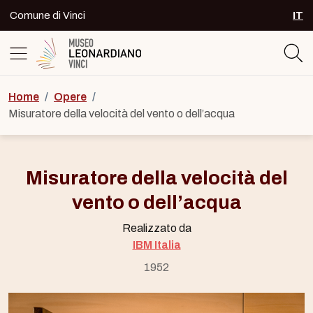
Skip to content
Comune di Vinci
IT
SEL
Logo del Museo Leonardiano di Vinc
Home
/
Opere
/
Misuratore della velocità del vento o dell’acqua
Misuratore della velocità del
vento o dell’acqua
Realizzato da
IBM Italia
1952