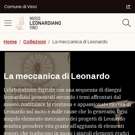
Skip to content
Comune di Vinci
IT
SEL
Logo del Museo Leonardiano di Vinc
Home
/
Collezioni
/
La meccanica di Leonardo
La meccanica di Leonardo
L’elaborazione digitale con una sequenza di disegni
leonardiani presentati secondo i temi affrontati dal
museo, restituisce la continua e appassionata ricerca di
Leonardo sul moto e sulle cause che lo generano. Ogni
singolo elemento meccanico dei progetti di Leonardo
sembra prendere vita grazie all’aggiunta di elementi
sonori, che traducono in suoni i singoli elementi grafici