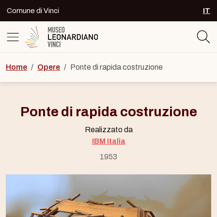
Skip to content
Comune di Vinci
IT
SEL
Logo del Museo Leonardiano di Vinc
Home
/
Opere
/
Ponte di rapida costruzione
Ponte di rapida costruzione
Realizzato da
IBM Italia
1953