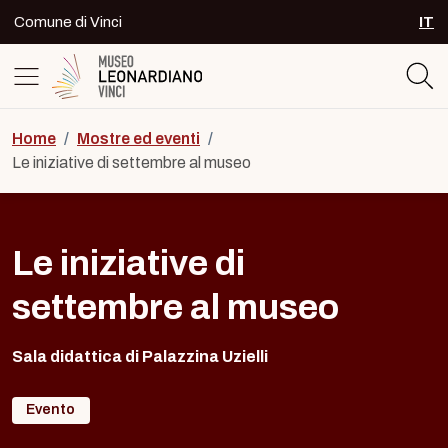
Skip to content
Comune di Vinci
IT
SEL
Logo del Museo Leonardiano di Vinc
Home
/
Mostre ed eventi
/
Le iniziative di settembre al museo
Le iniziative di
settembre al museo
Sala didattica di Palazzina Uzielli
Evento