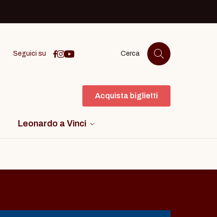
Icona facebook
Icona instagram
icona youtube
Seguici su
Cerca
Acquista biglietti
Leonardo a Vinci