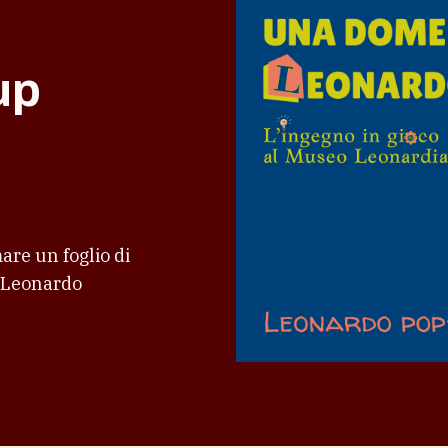
up
are un foglio di
i Leonardo