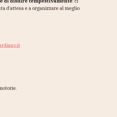
e di disdire tempestivamente
: ci
ista d’attesa e a organizzare al meglio
rdiano.it
 motorie.