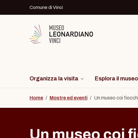
Skip to content
Comune di Vinci
Logo del Museo Leonardiano di Vinci
Organizza la visita
Esplora il museo
Home
/
Mostre ed eventi
/
Un museo coi fiocch
Un museo coi f