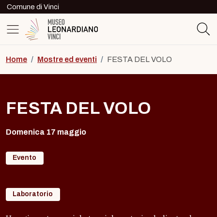
Skip to content
Comune di Vinci
Logo del Museo Leonardiano di Vinc
Home
/
Mostre ed eventi
/
FESTA DEL VOLO
FESTA DEL VOLO
Domenica 17 maggio
Evento
Laboratorio