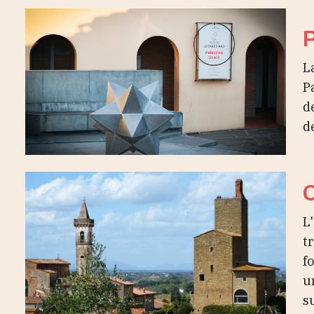
P
L
P
d
d
C
L
t
f
u
su