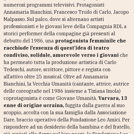
numerosi programmi televisivi. Protagonisti
Annamaria Bianchini, Francesco Troilo di Carlo, Jacopo
Malpasso. Sul palco, dove si alternano artisti
professionisti e le giovani leve della Compagnia RDL a
storici performer della compagine già presenti al
debutto del 1986, una
protagonista femminile che
racchiude l’essenza di quest’idea di teatro
condiviso, solidale, amorevole verso i giovani
che
ha permeato tutta la produzione artistica di Carlo
Tedeschi, autore, scrittore, pittore e regista con
all’attivo oltre 25 musical. Oltre ad Annamaria
Bianchini, la Vecchia Umanità (cantante, attrice, autrice
delle coreografie nel 1986 insieme a Tiziana Imola)
coprotagonista è come Giovane Umanità,
Varvara, 13
enne di origine ucraina,
fuggita dalla guerra al suo
scoppio, accolta con la sua famiglia dalla Associazione
Dare, braccio operativo della Fondazione Leo Amici. Per
rispondere ad un desiderio della bambina e del fratello,
già avviati alla danza nel loro paese, la Fondazione Leo