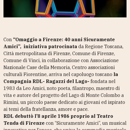
Con
“Omaggio a Firenze: 40 anni Sicuramente
Amici”,
iniziativa patrocinata
da Regione Toscana,
Città metropolitana di Firenze, Comune di Firenze,
Comune di Vinci, in collaborazione con Associazione
Nazionale Case della Memoria, Centro associazioni
culturali Fiorentine, arriva nel capoluogo toscano
la
Compagnia RDL- Ragazzi del Lago-
fondata nel
1983 da Leo Amici, noto poeta, filantropo, maestro di
vita e autore del progetto del Lago di Monte Colombo a
Rimini, un piccolo paese dedicato ai giovani ed ispirato
ai temi della fratellanza, amore e pace.
RDL debuttò l’8 aprile 1986 proprio al Teatro
Tenda di Firenze
con “Sicuramente Amici”, un musical
innovativo per l’epoca, che univa la commedia musicale