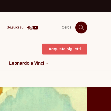
Icona facebook
Icona instagram
icona youtube
Seguici su
Cerca
Acquista biglietti
Leonardo a Vinci