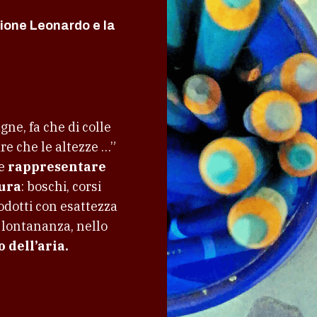
zione Leonardo e la
ne, fa che di colle
re che le altezze …”
e
rappresentare
tura
: boschi, corsi
odotti con esattezza
n lontananza, nello
 dell’aria.