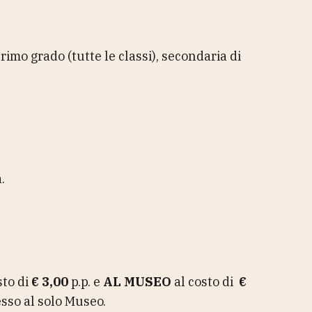
primo grado (tutte le classi), secondaria di
.
sto di
€ 3,00
p.p. e
AL MUSEO
al costo di
€
esso al solo Museo.