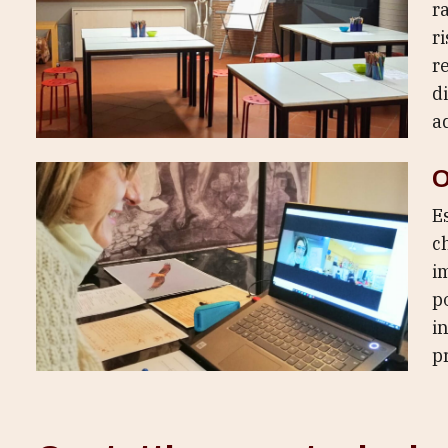
r
r
re
di
ad
O
E
c
i
p
i
p