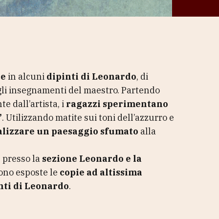
te
in alcuni
dipinti di Leonardo
, di
li insegnamenti del maestro. Partendo
e dall’artista, i
ragazzi sperimentano
”
. Utilizzando matite sui toni dell’azzurro e
alizzare un paesaggio sfumato
alla
S
presso la
sezione
Leonardo e la
sono esposte le
copie ad altissima
nti di Leonardo
.